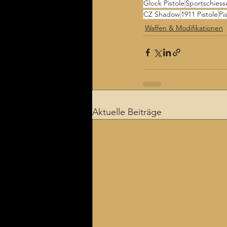
Glock Pistole
Sportschiess
CZ Shadow
1911 Pistole
Pi
Waffen & Modifikationen
Aktuelle Beiträge