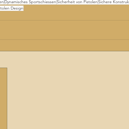
en
Dynamisches Sportschiessen
Sicherheit von Pistolen
Sichere Konstruk
stolen Design