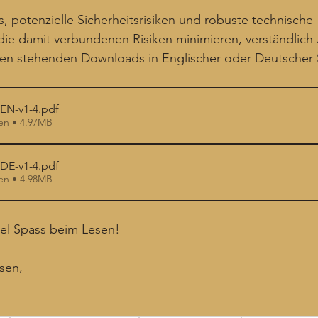
 es, potenzielle Sicherheitsrisiken und robuste technische 
die damit verbundenen Risiken minimieren, verständlich
nten stehenden Downloads in Englischer oder Deutscher
-EN-v1-4
.pdf
en • 4.97MB
-DE-v1-4
.pdf
en • 4.98MB
iel Spass beim Lesen!
sen,