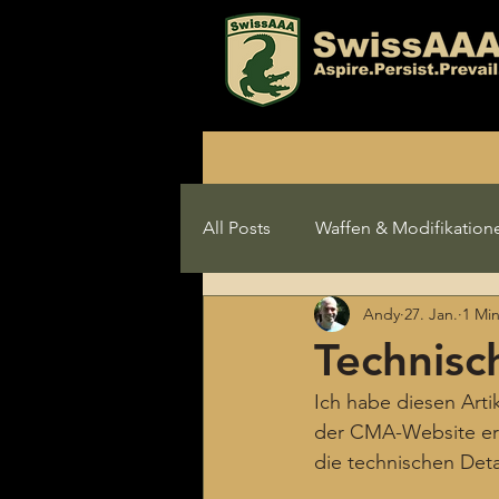
All Posts
Waffen & Modifikation
Andy
27. Jan.
1 Min
Technisc
Ich habe diesen Arti
der CMA-Website erhäl
die technischen Deta