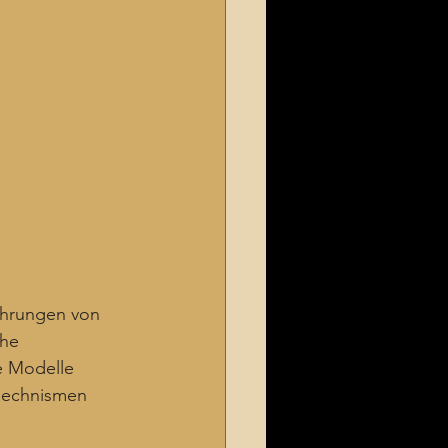
ehrungen von 
he 
e Modelle 
smechnismen 