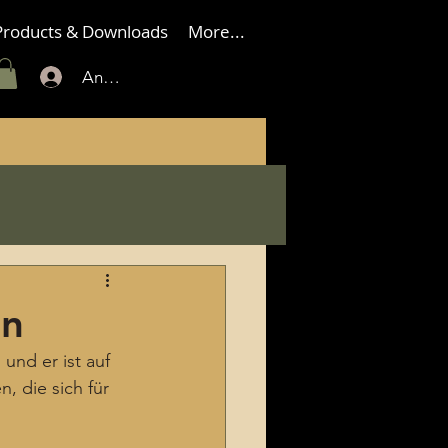
Products & Downloads
More...
Anmelden
en
und er ist auf 
, die sich für 