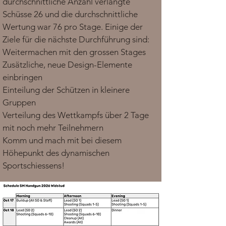
durchschnittliche Anzahl verlangte
Schüsse 26 und die durchschnittliche
Wertung war 76 pro Stage. Einige der
Ziele für die nächste Durchführung sind:
Weitermachen mit den grossen Stages
Zusätzliche, neue Design-Elemente
einbringen
Einteilung der Schützen in kleinere
Gruppen
Verteilung des Wettkampfs über 2 Tage
mit noch mehr Teilnehmern
Komm und mach mit bei diesem
Höhepunkt des dynamischen
Sportschiessens!