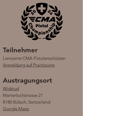
​Teilnehmer
Lienzierte CMA Pistolenschützen
Anmeldung auf Practiscore
​Austragungsort
Widstud
Marterlochstrasse 21
8180 Bülach, Switzerland
Google Maps