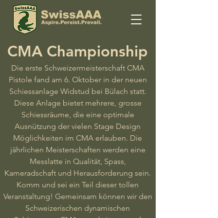
CMA Championship
Die erste Schweizermeisterschaft CMA
Pistole fand am 6. Oktober in der neuen
Schiessanlage Widstud bei Bülach statt.
Diese Anlage bietet mehrere, grosse
Schiessräume, die eine optimale
Ausnützung der vielen Stage Design
Möglichkeiten im CMA erlauben. Die
jährlichen Meisterschaften werden eine
Messlatte in Qualität, Spass,
Kameradschaft und Herausforderung sein.
Komm und sei ein Teil dieser tollen
Veranstaltung! Gemeinsam können wir den
Schweizerischen dynamischen