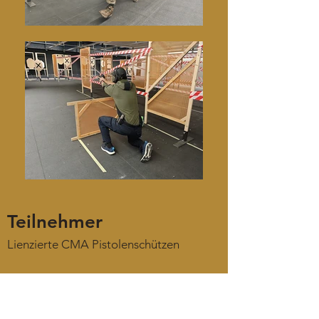
​Teilnehmer
Lienzierte CMA Pistolenschützen
​Austragungsort
Widstud