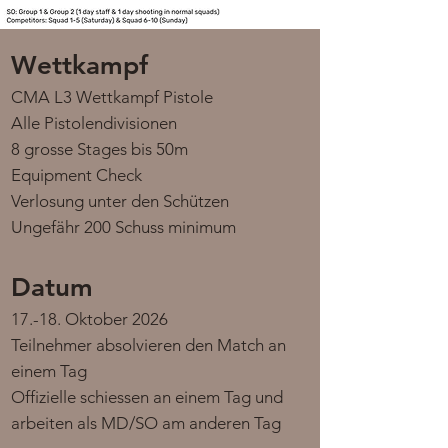
​Wettkampf
CMA L3 Wettkampf Pistole
Alle Pistolendivisionen
8 grosse Stages bis 50m
Equipment Check
Verlosung unter den Schützen
Ungefähr 200 Schuss minimum
​Datum
17.-18. Oktober 2026
Teilnehmer absolvieren den Match an
einem Tag
Offizielle schiessen an einem Tag und
arbeiten als MD/SO am anderen Tag