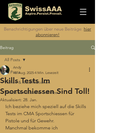
Benachrichtigungen über neue Beiträge:
hier
abonnieren!
Beitrag
All Posts
Andy
All Posts
10. Aug. 2025
4 Min. Lesezeit
Skills Tests Im
Waffen & Modifikationen
Sportschiessen Sind Toll!
Werde ein Besserer Schütze
Aktualisiert:
28. Jan.
Ich beziehe mich speziell auf die Skills 
Tests im CMA Sportschiessen für 
Pistole und für Gewehr.
Manchmal bekomme ich 