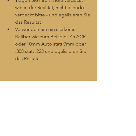
Tragen Sie Ihre Pistole verdeckt - 
wie in der Realität, nicht pseudo-
verdeckt bitte - und egalisieren Sie 
das Resultat
Verwenden Sie ein stärkeres 
Kaliber wie zum Beispiel .45 ACP 
oder 10mm Auto statt 9mm oder 
.308 statt .223 und egalisieren Sie 
das Resultat