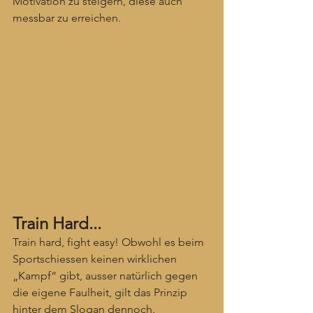
Motivation zu steigern, diese auch 
messbar zu erreichen.
Train Hard...
Train hard, fight easy! Obwohl es beim 
Sportschiessen keinen wirklichen 
„Kampf“ gibt, ausser natürlich gegen 
die eigene Faulheit, gilt das Prinzip 
hinter dem Slogan dennoch.