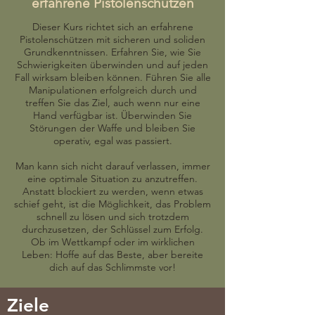
erfahrene Pistolenschützen
Dieser Kurs richtet sich an erfahrene
Pistolenschützen mit sicheren und soliden
Grundkenntnissen. Erfahren Sie, wie Sie
Schwierigkeiten überwinden und auf jeden
Fall wirksam bleiben können. Führen Sie alle
Manipulationen erfolgreich durch und
treffen Sie das Ziel, auch wenn nur eine
Hand verfügbar ist. Überwinden Sie
Störungen der Waffe und bleiben Sie
operativ, egal was passiert.
Man kann sich nicht darauf verlassen, immer
eine optimale Situation zu anzutreffen.
Anstatt blockiert zu werden, wenn etwas
schief geht, ist die Möglichkeit, das Problem
schnell zu lösen und sich trotzdem
durchzusetzen, der Schlüssel zum Erfolg.
Ob im Wettkampf oder im wirklichen
Leben: Hoffe auf das Beste, aber bereite
dich auf das Schlimmste vor!
Ziele